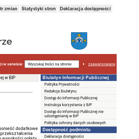
tr zmian
Statystyki stron
Deklaracja dostępności
rze
i w serwisie:
zaawansowane
ej w BIP
Biuletyn Informacji Publicznej
Polityka Prywatności
Redakcja Biuletynu
Dostęp do Informacji Publicznej
Instrukcja korzystania z BIP
Dostęp do Informacji Publicznej nie
udostępnianej w BIP
Polityka ochrony danych osobowych
ł ponieść dodatkowe
Dostępność podmiotu
przekształcenia
Deklaracja dostępności
 wysokości opłaty.