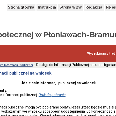
Strona główna
Instrukcja
Strona www
Redakcja
Rejes
ołecznej w Płoniawach-Bramu
Wyszukiwanie treśc
Dostęp do Informacji Publicznej nie udostępnian
tyn Informacji Publicznej
macji publicznej na wniosek
Udzielanie informacji publicznej na wniosek
nty:
e informacji publicznej.
Druk do pobrania
macji publicznej mogą być pobierane opłaty, jeżeli urząd będzie musia
e wskazanym we wniosku sposobem udostępnienia lub koniecznością 
ę wskazaną we wniosku. Wnioskodawca powinien być poinformowany o