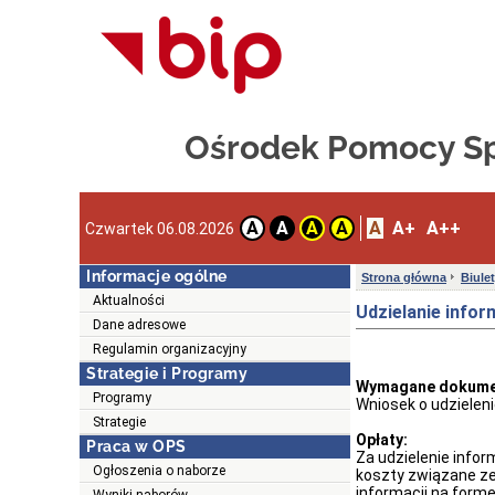
Ośrodek Pomocy Sp
A
A+
A++
A
A
A
A
Czwartek 06.08.2026
Informacje ogólne
Strona główna
Biule
Aktualności
Udzielanie infor
Dane adresowe
Regulamin organizacyjny
Strategie i Programy
Wymagane dokume
Programy
Wniosek o udzieleni
Strategie
Opłaty:
Praca w OPS
Za udzielenie infor
Ogłoszenia o naborze
koszty związane z
informacji na form