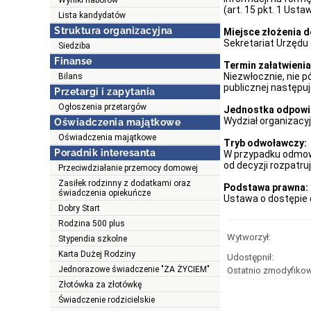
Wyniki naborów
(art. 15 pkt. 1 Usta
Lista kandydatów
Struktura organizacyjna
Miejsce złożenia 
Sekretariat Urzędu
Siedziba
Finanse
Termin załatwienia
Niezwłocznie, nie p
Bilans
publicznej następuj
Przetargi i zapytania
Ogłoszenia przetargów
Jednostka odpowi
Wydział organizacy
Oświadczenia majątkowe
Oświadczenia majątkowe
Tryb odwoławczy:
Poradnik interesanta
W przypadku odmowy
od decyzji rozpatruj
Przeciwdziałanie przemocy domowej
Zasiłek rodzinny z dodatkami oraz
Podstawa prawna:
świadczenia opiekuńcze
Ustawa o dostępie do
Dobry Start
Rodzina 500 plus
Wytworzył:
Stypendia szkolne
Karta Dużej Rodziny
Udostępnił:
Jednorazowe świadczenie "ZA ŻYCIEM"
Ostatnio zmodyfikow
Złotówka za złotówkę
Świadczenie rodzicielskie