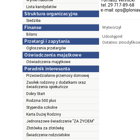
Tomasz Winnicki
Wyniki naborów
tel. 29 717-89-68
Lista kandydatów
e-mail: ops@plonia
Struktura organizacyjna
Siedziba
Finanse
Wytworzył:
Bilans
Udostępnił:
Przetargi i zapytania
Ostatnio zmodyfikow
Ogłoszenia przetargów
Oświadczenia majątkowe
Oświadczenia majątkowe
Poradnik interesanta
Przeciwdziałanie przemocy domowej
Zasiłek rodzinny z dodatkami oraz
świadczenia opiekuńcze
Dobry Start
Rodzina 500 plus
Stypendia szkolne
Karta Dużej Rodziny
Jednorazowe świadczenie "ZA ŻYCIEM"
Złotówka za złotówkę
Świadczenie rodzicielskie