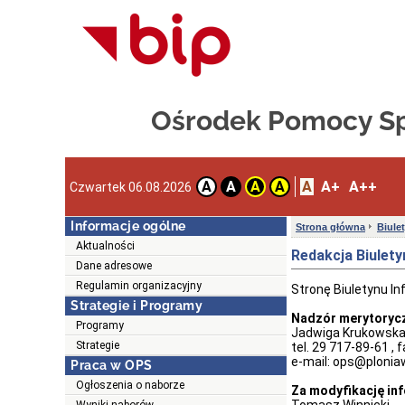
Ośrodek Pomocy Sp
A
A+
A++
A
A
A
A
Czwartek 06.08.2026
Informacje ogólne
Strona główna
Biule
Aktualności
Redakcja Biulety
Dane adresowe
Regulamin organizacyjny
Stronę Biuletynu In
Strategie i Programy
Nadzór merytorycz
Programy
Jadwiga Krukowska
Strategie
tel. 29 717-89-61 , 
e-mail: ops@plonia
Praca w OPS
Ogłoszenia o naborze
Za modyfikację in