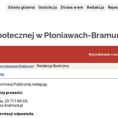
Strona główna
Instrukcja
Strona www
Redakcja
Rejes
ołecznej w Płoniawach-Bramu
Wyszukiwanie treśc
Redakcja Biuletynu
tyn Informacji Publicznej
nu
formacji Publicznej redagują:
ny prowadzi:
.
fax. 29 717-89-69,
wy-bramura.pl
formacji odpowiada: